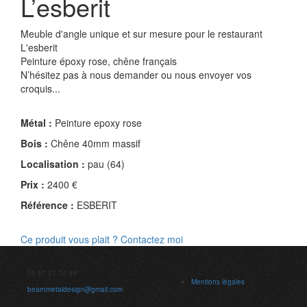
L’esberit
Meuble d'angle unique et sur mesure pour le restaurant
L'esberit
Peinture époxy rose, chêne français
N’hésitez pas à nous demander ou nous envoyer vos
croquis...
Métal :
Peinture epoxy rose
Bois :
Chêne 40mm massif
Localisation :
pau (64)
Prix :
2400 €
Référence :
ESBERIT
Ce produit vous plait ? Contactez moi
06 87 27 74 99
Mentions légales
bearnmetaldesign@gmail.com